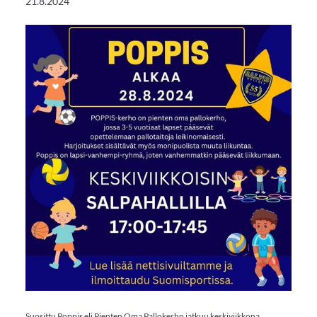
21.8.2024
Suosittu Poppis eli Pienten Oma Pallokerho jatkuu keskiviikkona