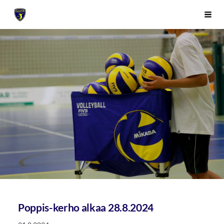
Siirry
Sivuston etusivulle
Vali
sivun
sisältöön
Poppis-kerho alkaa 28.8.2024