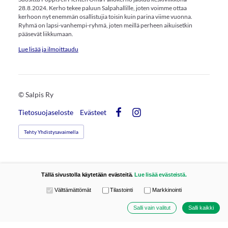
28.8.2024. Kerho tekee paluun Salpahallille, joten voimme ottaa
kerhoon nyt enemmän osallistujia toisin kuin parina viime vuonna.
Ryhmä on lapsi-vanhempi-ryhmä, joten meillä perheen aikuisetkin
pääsevät liikkumaan.
Lue lisää ja ilmoittaudu
©
Salpis Ry
Tietosuojaseloste
Evästeet
Facebook
Instagram
Tehty Yhdistysavaimella
Tällä sivustolla käytetään evästeitä.
Lue lisää evästeistä.
Valitse käytettävät evästeet
Välttämättömät
Tilastointi
Markkinointi
Salli vain valitut
Salli kaikki