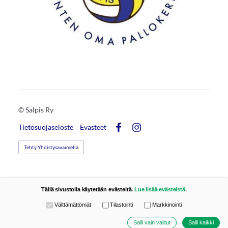
©
Salpis Ry
Tietosuojaseloste
Evästeet
Facebook
Instagram
Tehty Yhdistysavaimella
Tällä sivustolla käytetään evästeitä.
Lue lisää evästeistä.
Valitse käytettävät evästeet
Välttämättömät
Tilastointi
Markkinointi
Salli vain valitut
Salli kaikki