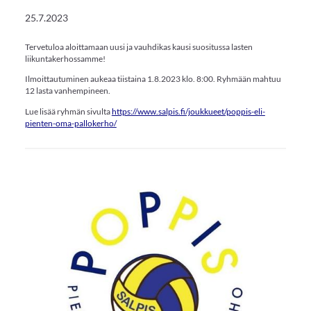
25.7.2023
Tervetuloa aloittamaan uusi ja vauhdikas kausi suositussa lasten
liikuntakerhossamme!
Ilmoittautuminen aukeaa tiistaina 1.8.2023 klo. 8:00. Ryhmään mahtuu
12 lasta vanhempineen.
Lue lisää ryhmän sivulta
https://www.salpis.fi/joukkueet/poppis-eli-
pienten-oma-pallokerho/