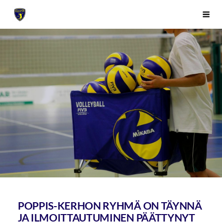
Siirry
Sivuston etusivulle
Vali
sivun
sisältöön
POPPIS-KERHON RYHMÄ ON TÄYNNÄ
JA ILMOITTAUTUMINEN PÄÄTTYNYT