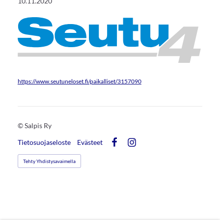
10.11.2020
https://www.seutuneloset.fi/paikalliset/3157090
©
Salpis Ry
Tietosuojaseloste
Evästeet
Facebook
Instagram
Tehty Yhdistysavaimella