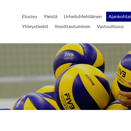
Etusivu
Yleistä
UrheiluMehiläinen
Ajankohtai
Yhteystiedot
Ilmoittautuminen
Vastuullisuus