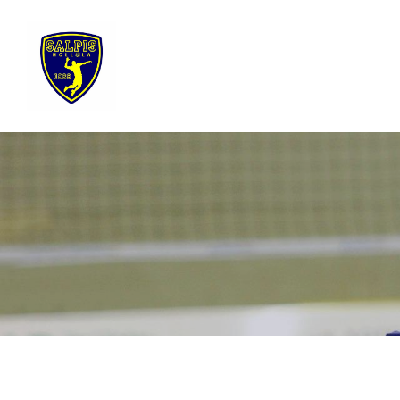
Siirry
sivun
sisältöön
Sivuston etusivulle