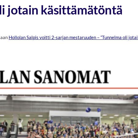
i jotain käsittämätöntä
saan
Hollolan Salpis voitti 2-sarjan mestaruuden – ”Tunnelma oli jota