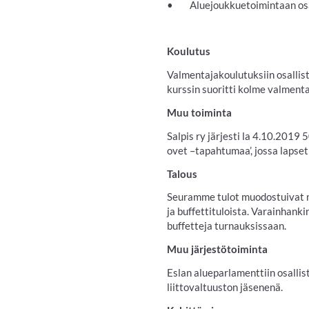
• Aluejoukkuetoimintaan osalli
Koulutus
Valmentajakoulutuksiin osallis
kurssin suoritti kolme valment
Muu toiminta
Salpis ry järjesti la 4.10.2019
ovet –tapahtumaa’, jossa lapset 
Talous
Seuramme tulot muodostuivat ma
ja buffettituloista. Varainhank
buffetteja turnauksissaan.
Muu järjestötoiminta
Eslan alueparlamenttiin osall
liittovaltuuston jäsenenä.