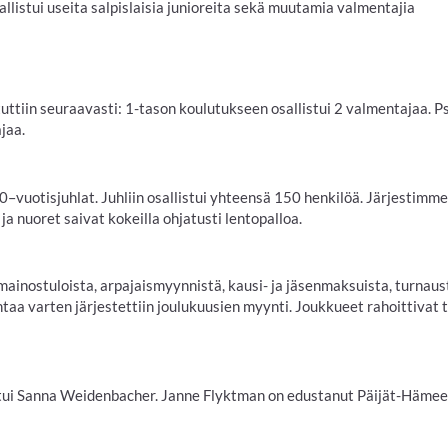
stui useita salpislaisia junioreita sekä muutamia valmentajia
tuttiin seuraavasti: 1-tason koulutukseen osallistui 2 valmentajaa.
ajaa.
 50–vuotisjuhlat. Juhliin osallistui yhteensä 150 henkilöä. Järjestim
ja nuoret saivat kokeilla ohjatusti lentopalloa.
inostuloista, arpajaismyynnistä, kausi- ja jäsenmaksuista, turnaus
intaa varten järjestettiin joulukuusien myynti. Joukkueet rahoittivat
istui Sanna Weidenbacher. Janne Flyktman on edustanut Päijät-Hämee