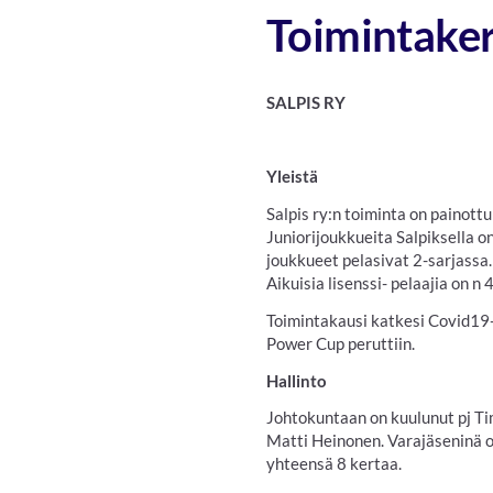
Toimintake
SALPIS RY TOIMINTAK
Yleistä
Salpis ry:n toiminta on painott
Juniorijoukkueita Salpiksella o
joukkueet pelasivat 2-sarjassa.
Aikuisia lisenssi- pelaajia on n 
Toimintakausi katkesi Covid19
Power Cup peruttiin.
Hallinto
Johtokuntaan on kuulunut pj Ti
Matti Heinonen. Varajäseninä o
yhteensä 8 kertaa.