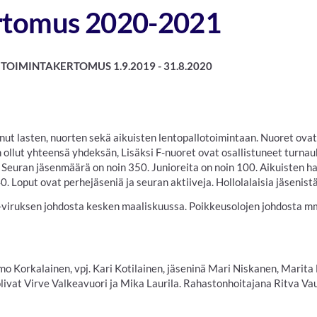
rtomus 2020-2021
ERTOMUS 1.9.2019 - 31.8.2020
unut lasten, nuorten sekä aikuisten lentopallotoimintaan. Nuoret ovat
n ollut yhteensä yhdeksän, Lisäksi F-nuoret ovat osallistuneet turnau
 Seuran jäsenmäärä on noin 350. Junioreita on noin 100. Aikuisten h
40. Loput ovat perhejäseniä ja seuran aktiiveja. Hollolalaisia jäsenistä
-viruksen johdosta kesken maaliskuussa. Poikkeusolojen johdosta mm
mo Korkalainen, vpj. Kari Kotilainen, jäseninä Mari Niskanen, Marit
livat Virve Valkeavuori ja Mika Laurila. Rahastonhoitajana Ritva V