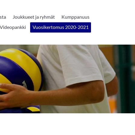
sta
Joukkueet ja ryhmät
Kumppanuus
Videopankki
Vuosikertomus 2020-2021