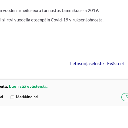
U:n vuoden urheiluseura tunnustus tammikuussa 2019.
 siirtyi vuodella eteenpäin Covid-19 viruksen johdosta.
Tietosuojaseloste
Evästeet
eitä.
Lue lisää evästeistä.
ti
Markkinointi
S