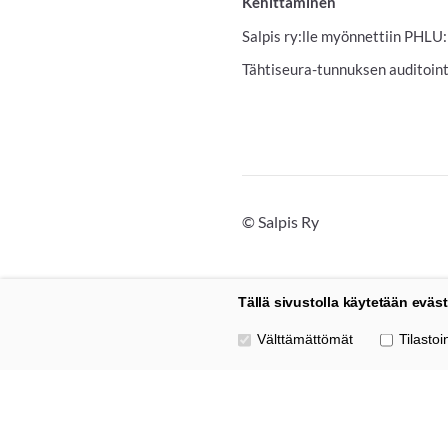
Kehittäminen
Salpis ry:lle myönnettiin PHL
Tähtiseura-tunnuksen auditointi
©
Salpis Ry
Tällä sivustolla käytetään eväst
Valitse käytettävät evästeet
Välttämättömät
Tilastoin