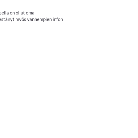
eella on ollut oma
rjestänyt myös vanhempien infon