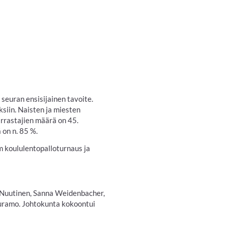
 seuran ensisijainen tavoite.
ksiin. Naisten ja miesten
arrastajien määrä on 45.
 on n. 85 %.
 koululentopalloturnaus ja
a Nuutinen, Sanna Weidenbacher,
auramo. Johtokunta kokoontui