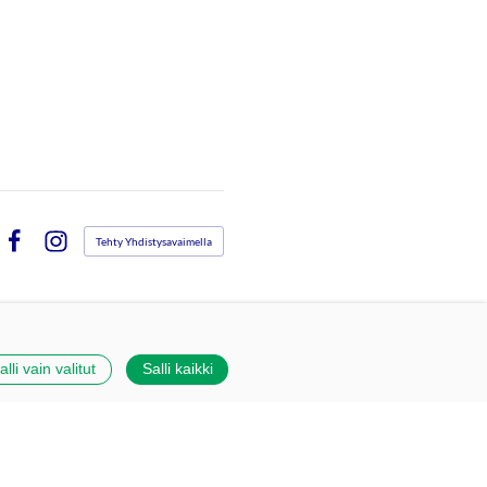
Tehty Yhdistysavaimella
Facebook
Instagram
alli vain valitut
Salli kaikki