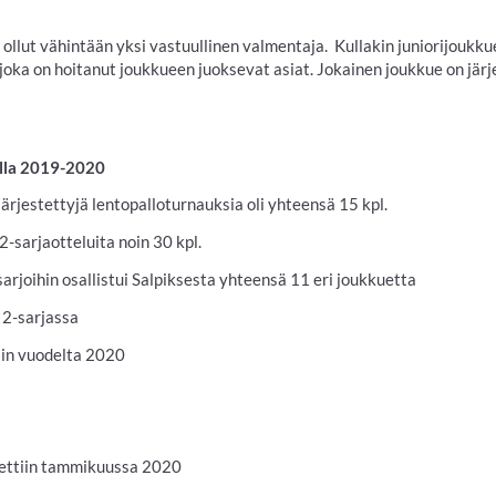
 ollut vähintään yksi vastuullinen valmentaja. Kullakin juniorijoukku
 joka on hoitanut joukkueen juoksevat asiat. Jokainen joukkue on jä
ella 2019-2020
jestettyjä lentopalloturnauksia oli yhteensä 15 kpl.
-sarjaotteluita noin 30 kpl.
sarjoihin osallistui Salpiksesta yhteensä 11 eri joukkuetta
2-sarjassa
in vuodelta 2020
ettiin tammikuussa 2020