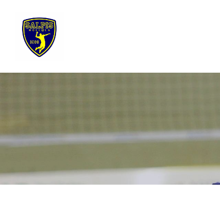
Siirry
sivun
sisältöön
Sivuston etusivulle