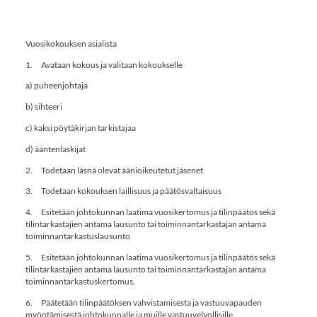
Vuosikokouksen asialista
1. Avataan kokous ja valitaan kokoukselle
a) puheenjohtaja
b) sihteeri
c) kaksi pöytäkirjan tarkistajaa
d) ääntenlaskijat
2. Todetaan läsnä olevat äänioikeutetut jäsenet
3. Todetaan kokouksen laillisuus ja päätösvaltaisuus
4. Esitetään johtokunnan laatima vuosikertomus ja tilinpäätös sekä
tilintarkastajien antama lausunto tai toiminnantarkastajan antama
toiminnantarkastuslausunto
5. Esitetään johtokunnan laatima vuosikertomus ja tilinpäätös sekä
tilintarkastajien antama lausunto tai toiminnantarkastajan antama
toiminnantarkastuskertomus.
6. Päätetään tilinpäätöksen vahvistamisesta ja vastuuvapauden
myöntämisestä johtokunnalle ja muille vastuuvelvollisille