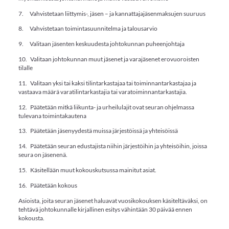
7. Vahvistetaan liittymis-, jäsen – ja kannattajajäsenmaksujen suuruus
8. Vahvistetaan toimintasuunnitelma ja talousarvio
9. Valitaan jäsenten keskuudesta johtokunnan puheenjohtaja
10. Valitaan johtokunnan muut jäsenet ja varajäsenet erovuoroisten
tilalle
11. Valitaan yksi tai kaksi tilintarkastajaa tai toiminnantarkastajaa ja
vastaava määrä varatilintarkastajia tai varatoiminnantarkastajia.
12. Päätetään mitkä liikunta- ja urheilulajit ovat seuran ohjelmassa
tulevana toimintakautena
13. Päätetään jäsenyydestä muissa järjestöissä ja yhteisöissä
14. Päätetään seuran edustajista niihin järjestöihin ja yhteisöihin, joissa
seura on jäsenenä.
15. Käsitellään muut kokouskutsussa mainitut asiat.
16. Päätetään kokous
Asioista, joita seuran jäsenet haluavat vuosikokouksen käsiteltäväksi, on
tehtävä johtokunnalle kirjallinen esitys vähintään 30 päivää ennen
kokousta.