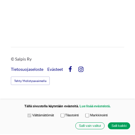
©
Salpis Ry
Tietosuojaseloste
Evästeet
Facebook
Instagram
Tehty Yhdistysavaimella
Tällä sivustolla käytetään evästeitä.
Lue lisää evästeistä.
Valitse käytettävät evästeet
Välttämättömät
Tilastointi
Markkinointi
Salli vain valitut
Salli kaikki