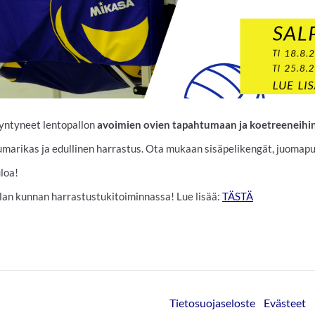
yntyneet lentopallon
avoimien ovien tapahtumaan ja koetreeneihin 
umarikas ja edullinen harrastus. Ota mukaan sisäpelikengät, juomapu
loa!
 kunnan harrastustukitoiminnassa! Lue lisää:
TÄSTÄ
Tietosuojaseloste
Evästeet