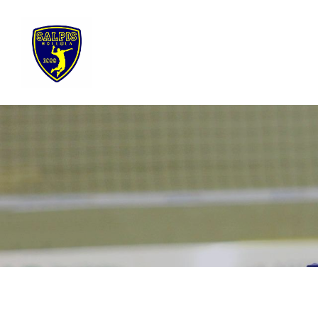
Siirry
sivun
sisältöön
Sivuston etusivulle