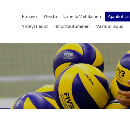
Etusivu
Yleistä
UrheiluMehiläinen
Ajankohtai
Yhteystiedot
Ilmoittautuminen
Vastuullisuus