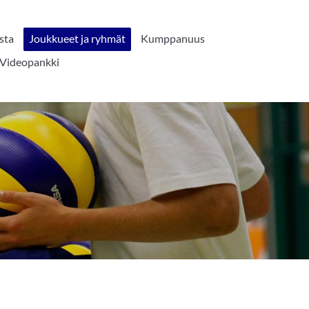
sta
Joukkueet ja ryhmät
Kumppanuus
Videopankki