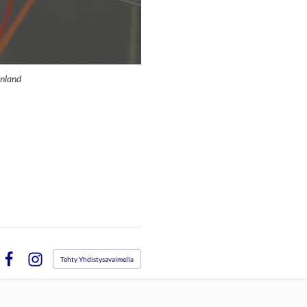
inland
Tehty Yhdistysavaimella
Facebook
Instagram