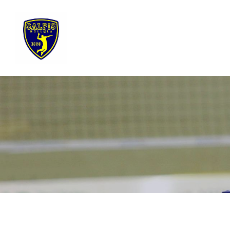
Siirry
sivun
sisältöön
Sivuston etusivulle