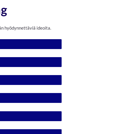
ng
n hyödynnettäviä ideoita.