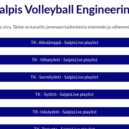
alpis Volleyball Engineeri
 sivu. Tänne on kasailtu jemmaan kaikenlaisia enemmän ja vähemmä
TK- Alkulämppä - SalpisLive playlist
TK - Hihalyönti - SalpisLive playlist
TK - Sormilyönti - SalpisLive playlist
TK - Syöttö - SalpisLive playlist
TK- Iskulyönti - SalpisLive playlist
TK- Torjunta - SalpisLive playlist