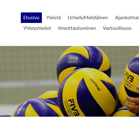
Etusivu
Yleistä
UrheiluMehiläinen
Ajankohtai
Yhteystiedot
Ilmoittautuminen
Vastuullisuus