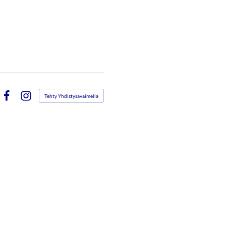
Tehty Yhdistysavaimella
Facebook
Instagram