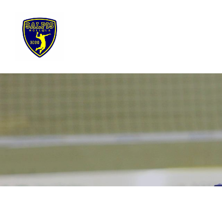
Siirry
sivun
sisältöön
Sivuston etusivulle