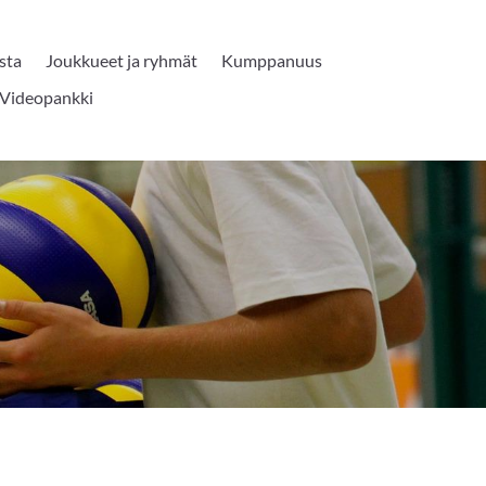
sta
Joukkueet ja ryhmät
Kumppanuus
Videopankki