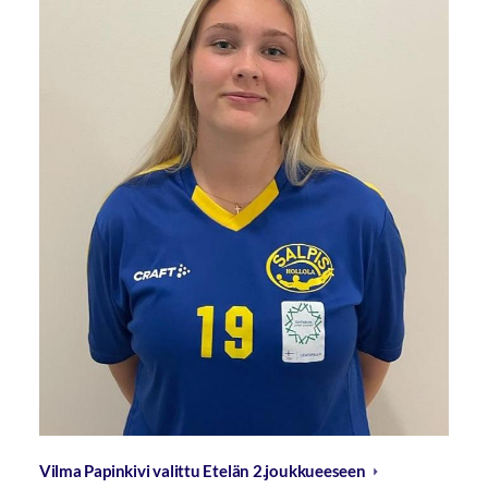
Vilma Papinkivi valittu Etelän 2.joukkueeseen