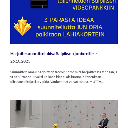
Harjoitesuunnittelukisa Salpiksen junioreille
26.10.2023
Suunnittele oma 3 harjoitteen treeni! Kerro mitä harjoitteessa tehdään ja
yritä piirtää se kuvaksi. Mikään idea ei ole huono ja kenenkään
piirustustaitoja ei arvioida. Vanhemmat voivat auttaa, MUTTA…