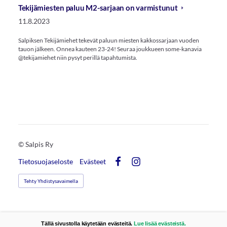
Tekijämiesten paluu M2-sarjaan on varmistunut
11.8.2023
Salpiksen Tekijämiehet tekevät paluun miesten kakkossarjaan vuoden
tauon jälkeen. Onnea kauteen 23-24! Seuraa joukkueen some-kanavia
@tekijamiehet niin pysyt perillä tapahtumista.
©
Salpis Ry
Tietosuojaseloste
Evästeet
Facebook
Instagram
Tehty Yhdistysavaimella
Tällä sivustolla käytetään evästeitä.
Lue lisää evästeistä.