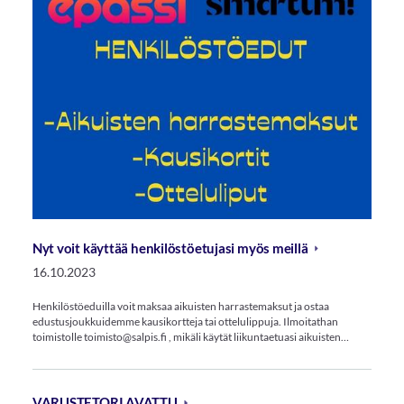
Nyt voit käyttää henkilöstöetujasi myös meillä
16.10.2023
Henkilöstöeduilla voit maksaa aikuisten harrastemaksut ja ostaa
edustusjoukkuidemme kausikortteja tai ottelulippuja. Ilmoitathan
toimistolle toimisto@salpis.fi , mikäli käytät liikuntaetuasi aikuisten…
VARUSTETORI AVATTU