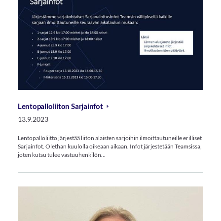
Lentopalloliiton Sarjainfot
13.9.2023
Lentopalloliitto järjestää liiton alaisten sarjoihin ilmoittautuneille erilliset
Sarjainfot. Olethan kuulolla oikeaan aikaan. Infot järjestetään Teamsissa,
joten kutsu tulee vastuuhenkilön…