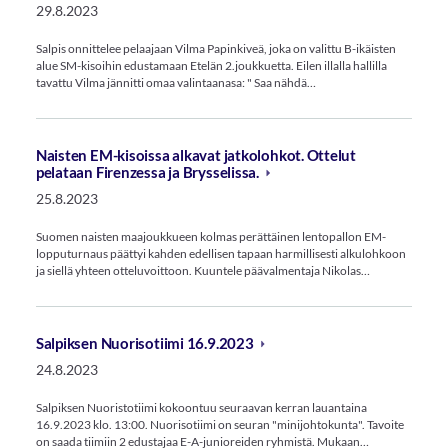
29.8.2023
Salpis onnittelee pelaajaan Vilma Papinkiveä, joka on valittu B-ikäisten
alue SM-kisoihin edustamaan Etelän 2.joukkuetta. Eilen illalla hallilla
tavattu Vilma jännitti omaa valintaanasa: " Saa nähdä…
Naisten EM-kisoissa alkavat jatkolohkot. Ottelut
pelataan Firenzessa ja Brysselissa.
25.8.2023
Suomen naisten maajoukkueen kolmas perättäinen lentopallon EM-
lopputurnaus päättyi kahden edellisen tapaan harmillisesti alkulohkoon
ja siellä yhteen otteluvoittoon. Kuuntele päävalmentaja Nikolas…
Salpiksen Nuorisotiimi 16.9.2023
24.8.2023
Salpiksen Nuoristotiimi kokoontuu seuraavan kerran lauantaina
16.9.2023 klo. 13:00. Nuorisotiimi on seuran "minijohtokunta". Tavoite
on saada tiimiin 2 edustajaa E-A-junioreiden ryhmistä. Mukaan…