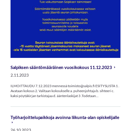
Salpiksen sääntömääräinen vuosikokous 11.12.2023
2.11.2023
ILMOITTAUDU 7.12.2023 mennessä toimisto@salpis.fi ESITYSLISTA 1 .
Avataan kokous 2. Valitaan kokoukselle a. puheenjohtaja b. sihteeri c.
kaksi pöytäkirjan tarkistajaa d. ääntenlaskijat 3 .Todetaan…
Työharjoittelupaikkoja avoinna liikunta-alan opiskelijalle
26.10.2023